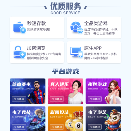
质、身体素质、团队协作以及社会影响力。通过这些方面的
分析，我们能够更深入地理解这些球员在体育界的重要性及
其对社会文化产生的深远影响。
1、心理素质的重要性
心理素质是一个运动员成功的重要因素，尤其是在高压环境
下。篮球明星往往需要面对比赛中的巨大压力，无论是观众
的期待还是比赛结果的不确定性，这些都要求他们具备强大
的心理承受能力。在跨界挑战其他运动项目时，这种心理素
质同样起着至关重要的作用。
例如，当一位篮球明星决定尝试极限运动或耐力赛事时，必
须面对完全不同于篮球比赛的新挑战。在这个过程中，他们
不仅要克服个人对新项目的不熟悉感，还要学会调整自己的
心态，以适应新的竞争规则。这种灵活调整和适应能力正是
优秀运动员不可或缺的一部分。
此外，在其他运动中获得成功也会进一步增强他们自身的信
心和抗压能力。这样的经验积累不仅有助于他们在未来的比