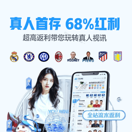
企业简报
首页
企业简报