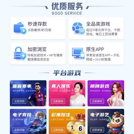
1、历史背景与渊源
热刺（托特纳姆热刺）和利物浦是英超联赛中最具实力和影
响力的球队之一。热刺成立于1882年，而利物浦则成立于
1892年，两队都有着丰富的历史和辉煌的成就。这两支球队
在不同的发展阶段，曾经多次相互交锋，积累了深厚的竞争
底蕴。
早期，热刺和利物浦并未形成固定的对抗关系，但随着时间
推移，两队逐渐成为彼此在国内外赛场上的主要竞争者。20
世纪60年代和70年代，利物浦以其强大的阵容和战术风格统
治了英格兰足球，而热刺则凭借出色的青训体系培养了一批
优秀球员，开始崭露头角。
进入21世纪后，两队在英超时代再度交锋频繁，这不仅仅是
为了争夺积分，更是为了荣誉。在这个过程中，他们彼此之
间形成了复杂而又激烈的竞争关系，为观众提供了无数令人
难忘的精彩瞬间。
2、战绩分析